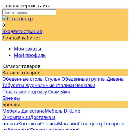
Полная версия сайта
0
Вход
Регистрация
Личный кабинет
Мои заказы
Мой профиль
Каталог товаров
Каталог товаров
Обеденные столы
Стулья
Обеденные группы
Диваны
Табуреты
Журнальные столики
Вешалки
Подставки под вазу
Скамейки
Бренды
Бренды
Мебель Дагестана
Мебель DikLine
О компании
Доставка и
оплата
Контакты
Отзывы
Магазин
Стол-центр
Товары в