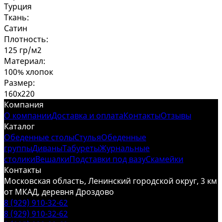
Турция
Ткань:
Сатин
Плотность:
125 гр/м2
Материал:
100% хлопок
Размер:
160x220
Компания
О компании
Доставка и оплата
Контакты
Отзывы
Каталог
Обеденные столы
Стулья
Обеденные
группы
Диваны
Табуреты
Журнальные
столики
Вешалки
Подставки под вазу
Скамейки
Контакты
Московская область, Ленинский городской округ, 3 км
от МКАД, деревня Дроздово
8 (929) 910-32-62
8 (929) 910-32-62