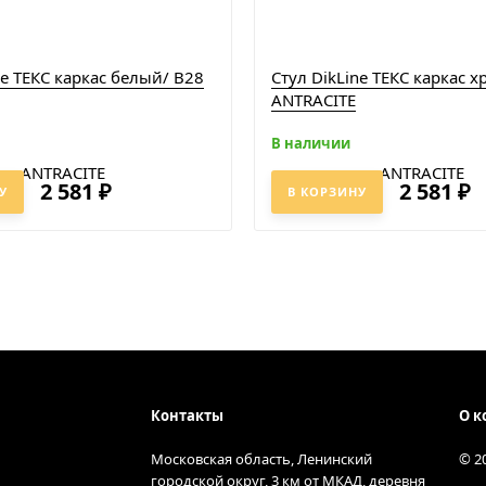
ne ТЕКС каркас белый/ B28
Стул DikLine ТЕКС каркас х
ANTRACITE
В наличии
2 581
2 581
₽
₽
У
В КОРЗИНУ
Контакты
О к
Московская область, Ленинский
© 2
городской округ, 3 км от МКАД, деревня