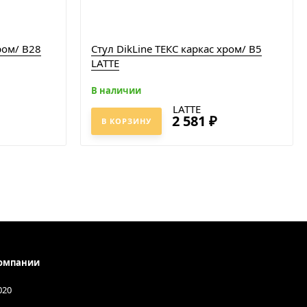
ром/ B28
Стул DikLine ТЕКС каркас хром/ B5
LATTE
В наличии
2 581
₽
В КОРЗИНУ
омпании
020