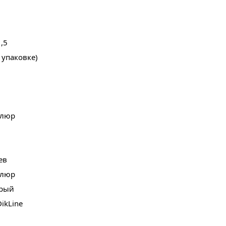
,5
в упаковке)
елюр
ев
елюр
ерый
ikLine