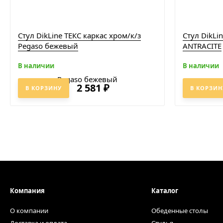
Стул DikLine ТЕКС каркас хром/к/з
Стул DikLi
Pegaso бежевый
ANTRACITE
В наличии
В наличии
2 581
₽
В КОРЗИНУ
В КОРЗИН
Компания
Каталог
О компании
Обеденные столы
Доставка и оплата
Стулья