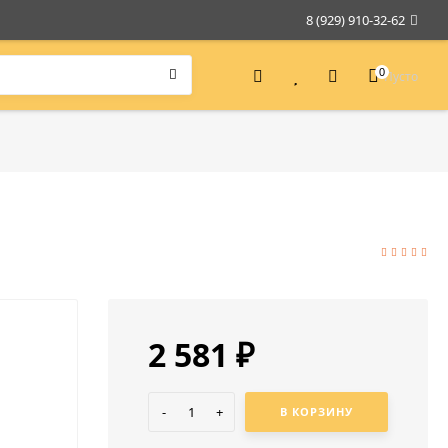
8 (929) 910-32-62
0
Пусто
2 581
₽
-
+
В КОРЗИНУ