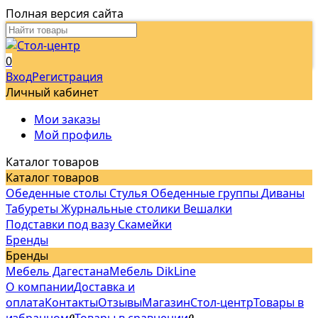
Полная версия сайта
0
Вход
Регистрация
Личный кабинет
Мои заказы
Мой профиль
Каталог товаров
Каталог товаров
Обеденные столы
Стулья
Обеденные группы
Диваны
Табуреты
Журнальные столики
Вешалки
Подставки под вазу
Скамейки
Бренды
Бренды
Мебель Дагестана
Мебель DikLine
О компании
Доставка и
оплата
Контакты
Отзывы
Магазин
Стол-центр
Товары в