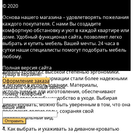
но и стильный дизайн. Они доступны в различных
© 2020
формах, цветах и материалах, чтобы соответствовать
любому интерьеру. От минималистичных и
Основа нашего магазина – удовлетворять пожелания
современных до классических и ретро, диван-кровать
каждого покупателя. С нами Вы создадите
может стать не только функциональной частью
комфортную обстановку и уют в каждой квартире или
вашего пространства, но и выразительным
доме. Удобный функционал сайта, позволяет легко
элементом декора.
выбрать и купить мебель Вашей мечты. 24 часа в
сутки наши специалисты помогут подобрать мебель
3. Эргономика и качество материалов
любому.
Современные технологии позволяют создавать
Полная версия сайта
диваны-кровати с высокой степенью эргономики.
Товар в корзине!
Механизмы трансформации стали более надежными
Оформление заказа
и легкими в использовании. Материалы,
Заказать обратный звонок
используемые для изготовления, обеспечивают
Номер телефона*
долгий срок службы и удобство в уходе. Выбирая
диван-кровать, можно быть уверенным в том, что она
Ваше имя
прослужит долгие годы, сохраняя свой
первоначальный вид.
×
4. Как выбрать и ухаживать за диваном-кроватью