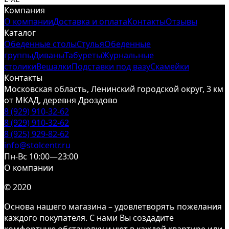
Компания
О компании
Доставка и оплата
Контакты
Отзывы
Каталог
Обеденные столы
Стулья
Обеденные
группы
Диваны
Табуреты
Журнальные
столики
Вешалки
Подставки под вазу
Скамейки
Контакты
Московская область, Ленинский городской округ, 3 км
от МКАД, деревня Дроздово
8 (929) 910-32-62
8 (929) 910-32-62
8 (925) 929-82-62
info@stolcentr.ru
Пн-Вс 10:00—23:00
О компании
© 2020
Основа нашего магазина – удовлетворять пожелания
каждого покупателя. С нами Вы создадите
комфортную обстановку и уют в каждой квартире или