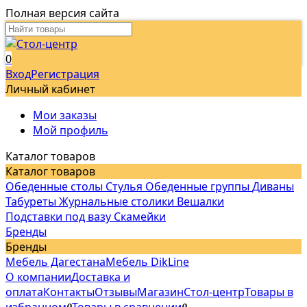
Полная версия сайта
0
Вход
Регистрация
Личный кабинет
Мои заказы
Мой профиль
Каталог товаров
Каталог товаров
Обеденные столы
Стулья
Обеденные группы
Диваны
Табуреты
Журнальные столики
Вешалки
Подставки под вазу
Скамейки
Бренды
Бренды
Мебель Дагестана
Мебель DikLine
О компании
Доставка и
оплата
Контакты
Отзывы
Магазин
Стол-центр
Товары в