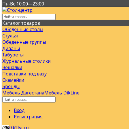
Пн-Вс 10:00—23:00
Каталог товаров
Обеденные столы
Стулья
Обеденные группы
Диваны
Табуреты
Журнальные столики
Вешалки
Подставки под вазу
Скамейки
Бренды
Мебель Дагестана
Мебель DikLine
Вход
Регистрация
0
Пусто
0
0
0
₽