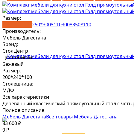
Размер:
200*240*100
250*300*110
300*350*110
Производитель:
Мебель Дагестана
Бренд:
СтолЦентр
Цвет обивки:
Бежевый
Размер:
200*240*100
Столешница:
МДФ
Все характеристики
Деревянный классический прямоугольный стол с четы
Полное описание
Мебель Дагестана
Все товары Мебель Дагестана
83 600
₽
0
₽