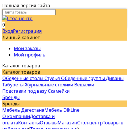
Полная версия сайта
0
Вход
Регистрация
Личный кабинет
Мои заказы
Мой профиль
Каталог товаров
Каталог товаров
Обеденные столы
Стулья
Обеденные группы
Диваны
Табуреты
Журнальные столики
Вешалки
Подставки под вазу
Скамейки
Бренды
Бренды
Мебель Дагестана
Мебель DikLine
О компании
Доставка и
оплата
Контакты
Отзывы
Магазин
Стол-центр
Товары в