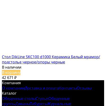
Стол DikLine SKC100 d1000 Керамика Белый мрамор/
подстолье черное/опоры черные
В наличии
В корзину
42 671
₽
Компания
О компании
Доставка и оплата
Контакты
Отзывы
Каталог
Обеденные столы
Стулья
Обеденные
группы
Диваны
Табуреты
Журнальные