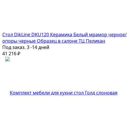
Стол DikLine DKU120 Керамика Белый мрамор черное/
опоры черные Образец в салоне ТЦ Пеликан
Под заказ. 3 -14 дней
41 216
₽