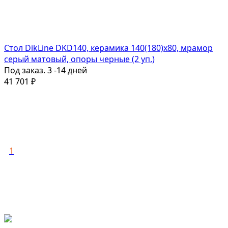
Стол DikLine DKD140, керамика 140(180)х80, мрамор
серый матовый, опоры черные (2 уп.)
Под заказ. 3 -14 дней
41 701
₽
1