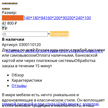
Размер:
120*160*84
140*180*84
160*200*90
200*240*100
41 800
₽
0
₽
-
+
В корзину
В наличии
Артикул: 0300110120
Доставка по всей России курьером, службой доставки
или самовывозом
Оплата наличными, банковской
картой или через платежные системы
Обработка
заказа в течении 15 минут
Обзор
Характеристики
Отзывы
В мире мебели есть нечто уникальное и
вдохновляющее в классическом стиле. Он воплощает
в себе вековые традиции и изысканность, а наш