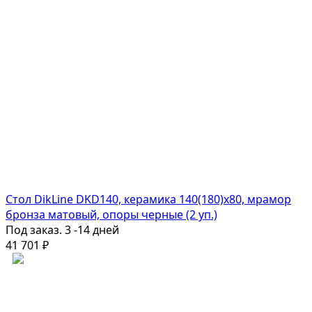
Стол DikLine DKD140, керамика 140(180)х80, мрамор
бронза матовый, опоры черные (2 уп.)
Под заказ. 3 -14 дней
41 701
₽