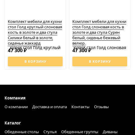
Комплект мебели для кухни
Комплект мебели для кухни
стол Голд круглый слоновая
стол Голд слоновая кость в
кость в золоте и два стула
золоте и два стула Сурен
Силики белый в золоте,
белый, сиденье бежевый
сиденье жаккард
велюр.
47 300
47 300
₽
₽
В КОРЗИНУ
В КОРЗИНУ
Компания
О компании
Доставка и оплата
Контакты
Отзывы
Каталог
Обеденные столы
Стулья
Обеденные группы
Диваны