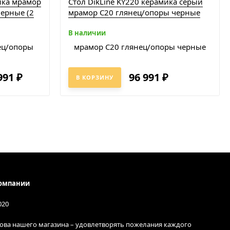
мика мрамор
Стол DikLine KY220 керамика серый
ерные (2
мрамор С20 глянец/опоры черные
В наличии
991
96 991
₽
₽
В КОРЗИНУ
омпании
020
ова нашего магазина – удовлетворять пожелания каждого