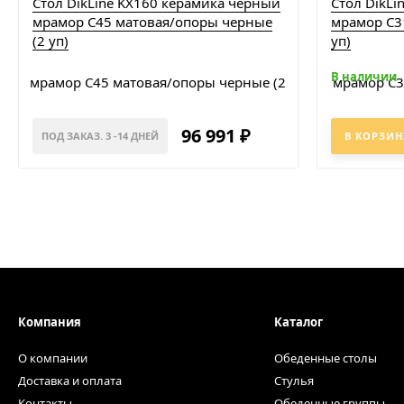
Стол DikLine KX160 керамика черный
Стол DikLi
мрамор С45 матовая/опоры черные
мрамор C3
(2 уп)
уп)
В наличии
96 991
₽
ПОД ЗАКАЗ. 3 -14 ДНЕЙ
В КОРЗИН
Компания
Каталог
О компании
Обеденные столы
Доставка и оплата
Стулья
Контакты
Обеденные группы