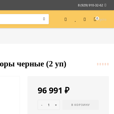
8 (929) 910-32-62
0
Пусто
оры черные (2 уп)
96 991
₽
-
+
В КОРЗИНУ