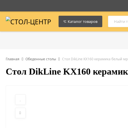
Каталог товаров
Главная
Обеденные столы
Стол DikLine KX160 керамика белый мр
Стол DikLine KX160 керамик