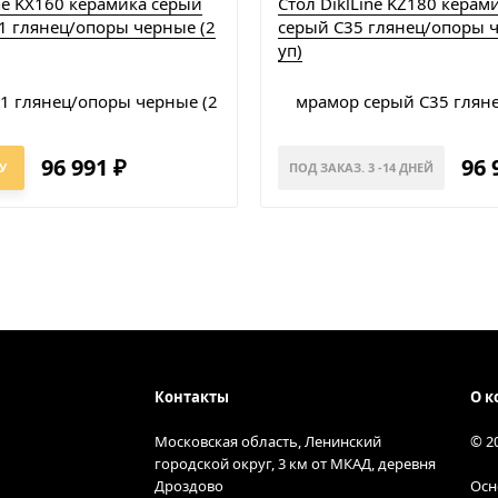
ne KX160 керамика серый
Стол DiklLine KZ180 кера
1 глянец/опоры черные (2
серый С35 глянец/опоры ч
уп)
96 991
96 
₽
У
ПОД ЗАКАЗ. 3 -14 ДНЕЙ
Контакты
О к
Московская область, Ленинский
© 2
городской округ, 3 км от МКАД, деревня
Дроздово
Осн