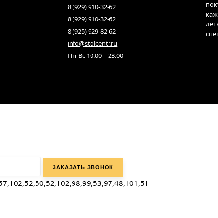
пок
8 (929) 910-32-62
каж
8 (929) 910-32-62
лег
8 (925) 929-82-62
спе
info@stolcentr.ru
Пн-Вс 10:00—23:00
57,102,52,50,52,102,98,99,53,97,48,101,51