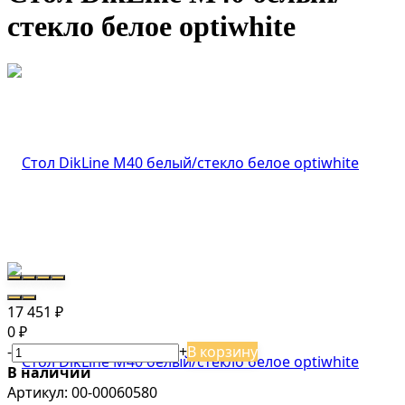
стекло белое optiwhite
17 451
₽
0
₽
-
+
В корзину
В наличии
Артикул:
00-00060580