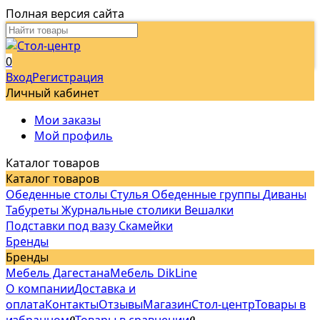
Полная версия сайта
0
Вход
Регистрация
Личный кабинет
Мои заказы
Мой профиль
Каталог товаров
Каталог товаров
Обеденные столы
Стулья
Обеденные группы
Диваны
Табуреты
Журнальные столики
Вешалки
Подставки под вазу
Скамейки
Бренды
Бренды
Мебель Дагестана
Мебель DikLine
О компании
Доставка и
оплата
Контакты
Отзывы
Магазин
Стол-центр
Товары в