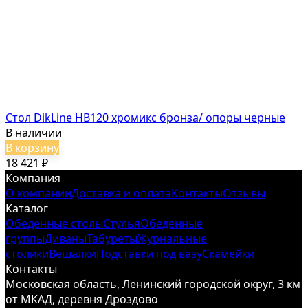
Стол DikLine HB120 хромикс бронза/ опоры черные
В наличии
В корзину
18 421
₽
Компания
О компании
Доставка и оплата
Контакты
Отзывы
Каталог
Обеденные столы
Стулья
Обеденные
группы
Диваны
Табуреты
Журнальные
столики
Вешалки
Подставки под вазу
Скамейки
Контакты
Московская область, Ленинский городской округ, 3 км
от МКАД, деревня Дроздово