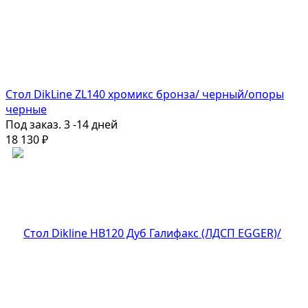
Стол DikLine ZL140 хромикс бронза/ черный/опоры
черные
Под заказ. 3 -14 дней
18 130
₽