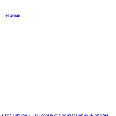
Стол DikLine ZL160 хромикс бронза/ черный/ опоры