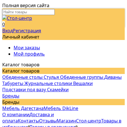
Полная версия сайта
0
Вход
Регистрация
Личный кабинет
Мои заказы
Мой профиль
Каталог товаров
Каталог товаров
Обеденные столы
Стулья
Обеденные группы
Диваны
Табуреты
Журнальные столики
Вешалки
Подставки под вазу
Скамейки
Бренды
Бренды
Мебель Дагестана
Мебель DikLine
О компании
Доставка и
оплата
Контакты
Отзывы
Магазин
Стол-центр
Товары в