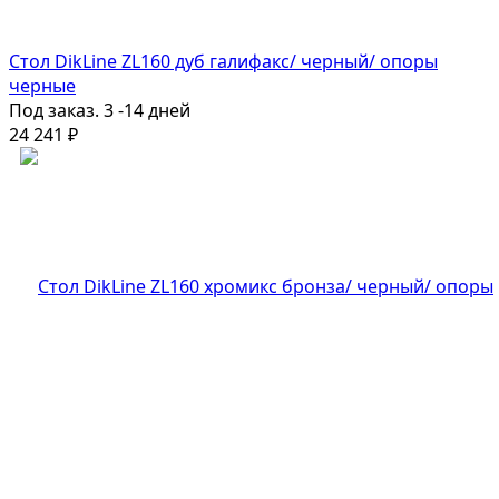
Стол DikLine ZL160 дуб галифакс/ черный/ опоры
черные
Под заказ. 3 -14 дней
24 241
₽