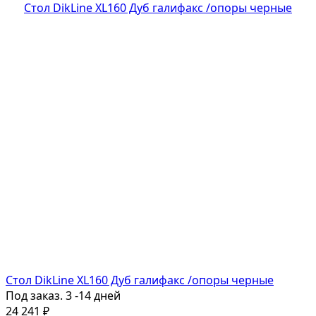
Стол DikLine XL160 Дуб галифакс /опоры черные
Под заказ. 3 -14 дней
24 241
₽