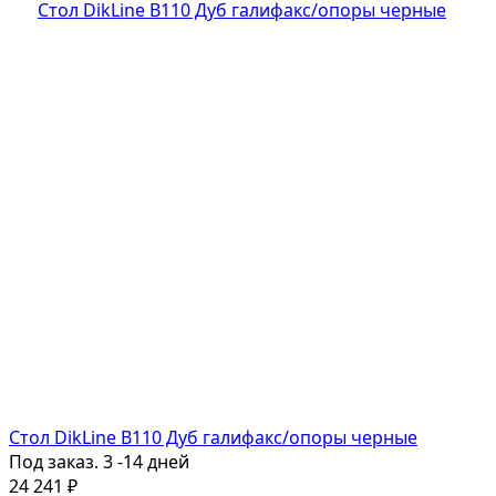
Стол DikLine B110 Дуб галифакс/опоры черные
Под заказ. 3 -14 дней
24 241
₽