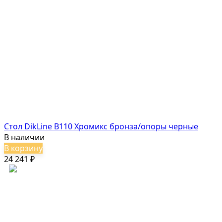
Стол DikLine B110 Хромикс бронза/опоры черные
В наличии
В корзину
24 241
₽