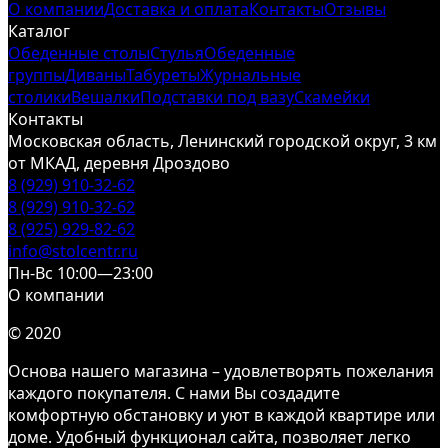
О компании
Доставка и оплата
Контакты
Отзывы
Каталог
Обеденные столы
Стулья
Обеденные
группы
Диваны
Табуреты
Журнальные
столики
Вешалки
Подставки под вазу
Скамейки
Контакты
Московская область, Ленинский городской округ, 3 км
от МКАД, деревня Дроздово
8 (929) 910-32-62
8 (929) 910-32-62
8 (925) 929-82-62
info@stolcentr.ru
Пн-Вс 10:00—23:00
О компании
© 2020
Основа нашего магазина – удовлетворять пожелания
каждого покупателя. С нами Вы создадите
комфортную обстановку и уют в каждой квартире или
доме. Удобный функционал сайта, позволяет легко