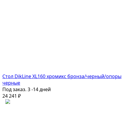
Стол DikLine XL160 хромикс бронза/черный/опоры
черные
Под заказ. 3 -14 дней
24 241
₽