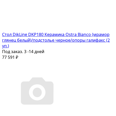
Стол DikLine DKP180 Керамика Ostra Bianco (мрамор
глянец белый)/подстолье черное/опоры галифакс (2
уп.)
Под заказ. 3 -14 дней
77 591
₽