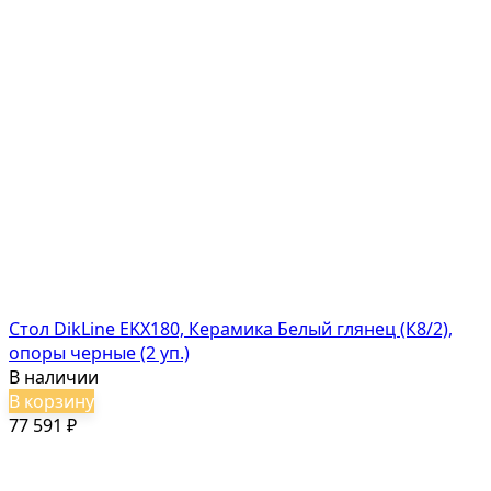
Стол DikLine EKX180, Керамика Белый глянец (К8/2),
опоры черные (2 уп.)
В наличии
В корзину
77 591
₽