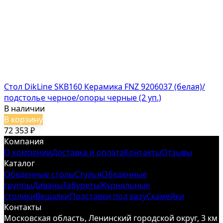
Стол DikLine SKB160 Керамика FNZ 9206037 (белая)/
подстолье черное/опоры черные (2 уп.)
В наличии
В корзину
72 353
₽
Компания
О компании
Доставка и оплата
Контакты
Отзывы
Каталог
Обеденные столы
Стулья
Обеденные
группы
Диваны
Табуреты
Журнальные
столики
Вешалки
Подставки под вазу
Скамейки
Контакты
Московская область, Ленинский городской округ, 3 км