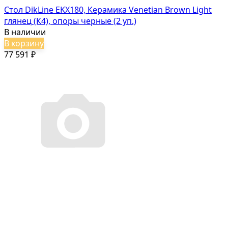
Стол DikLine EKX180, Керамика Venetian Brown Light
глянец (К4), опоры черные (2 уп.)
В наличии
В корзину
77 591
₽