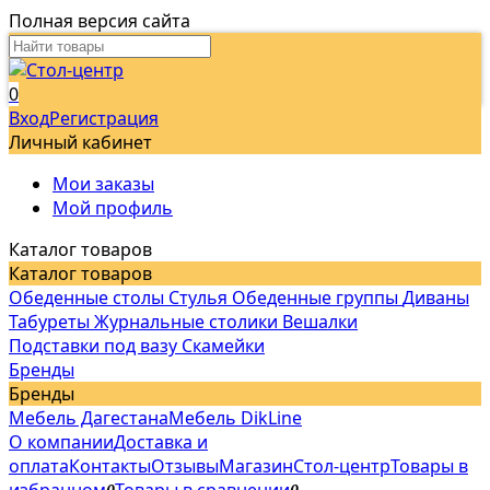
Полная версия сайта
0
Вход
Регистрация
Личный кабинет
Мои заказы
Мой профиль
Каталог товаров
Каталог товаров
Обеденные столы
Стулья
Обеденные группы
Диваны
Табуреты
Журнальные столики
Вешалки
Подставки под вазу
Скамейки
Бренды
Бренды
Мебель Дагестана
Мебель DikLine
О компании
Доставка и
оплата
Контакты
Отзывы
Магазин
Стол-центр
Товары в