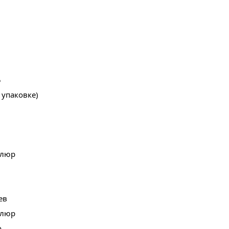
5
в упаковке)
елюр
ев
елюр
о