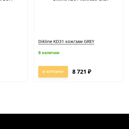
Dikline KD31 кож/зам GREY
В наличии
8 721
₽
В КОРЗИНУ