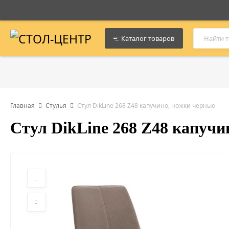
Каталог товаров
Главная
Стулья
Стул DikLine 268 Z48 капучино, ножки черные
Стул DikLine 268 Z48 капучи