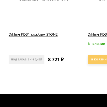
Dikline KD31 кож/зам STONE
Dikline KD
В наличии
8 721
₽
ПОД ЗАКАЗ. 3 -14 ДНЕЙ
В КОРЗИН