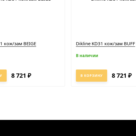
31 кож/зам BEIGE
Dikline KD31 кож/зам BUFF
В наличии
8 721
8 721
₽
₽
У
В КОРЗИНУ