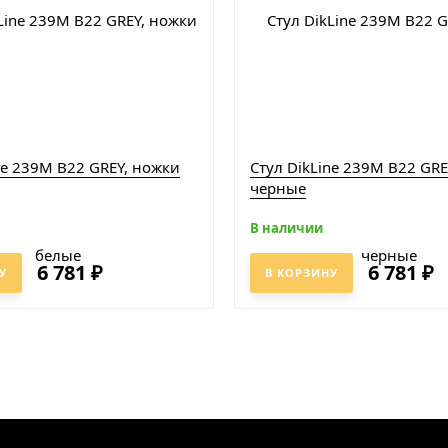
ne 239М B22 GREY, ножки
Стул DikLine 239М B22 GRE
черные
В наличии
6 781
6 781
₽
₽
У
В КОРЗИНУ