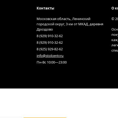
Контакты
О к
Московская область, Ленинский
© 2
городской округ, 3 км от МКАД, деревня
Дроздово
Осн
пок
8 (929) 910-32-62
каж
8 (929) 910-32-62
лег
8 (925) 929-82-62
спе
info@stolcentr.ru
Пн-Вс 10:00—23:00