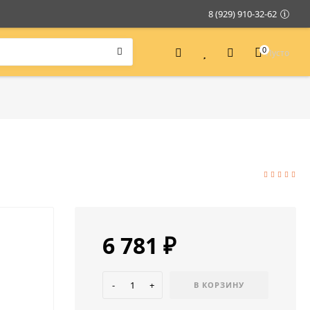
8 (929) 910-32-62
0
Пусто
6 781
₽
-
+
В КОРЗИНУ