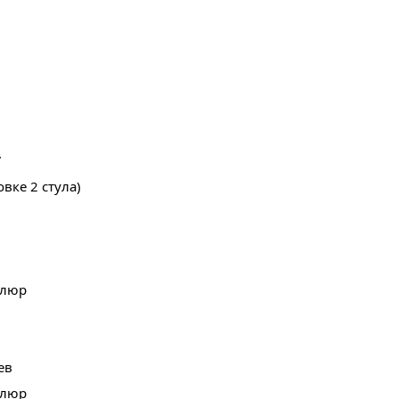
7
овке 2 стула)
елюр
ев
елюр