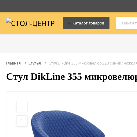
Каталог товаров
Главная
Стулья
Стул DikLine 355 микровелюр Z20 синий/ ножки
Стул DikLine 355 микровелю