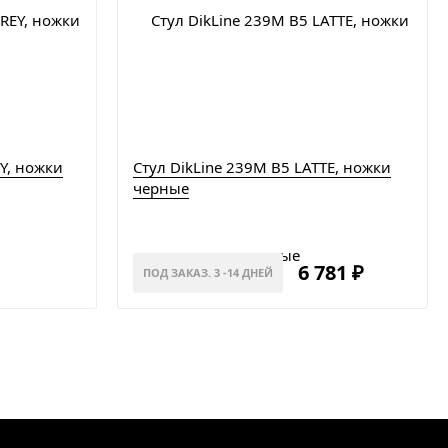
Y, ножки
Стул DikLine 239М B5 LATTE, ножки
черные
6 781
₽
ПОД ЗАКАЗ. 3 -14 ДНЕЙ