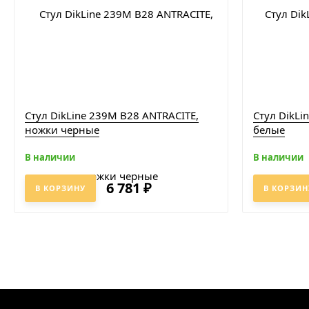
Стул DikLine 239М B28 ANTRACITE,
Стул DikLi
ножки черные
белые
В наличии
В наличии
6 781
₽
В КОРЗИНУ
В КОРЗИН