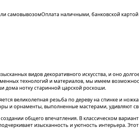
 или самовывозом
Оплата наличными, банковской картой
изысканных видов декоративного искусства, и оно долг
ременных технологий и материалов, мы имеем возможно
ши дома нотку старинной царской роскоши.
яется великолепная резьба по дереву на спинке и ножк
оры и орнаменты, выполненные мастерами, удивляют св
в создании общего впечатления. В классическом вариан
одчеркивает изысканность и уютность интерьера. Этот 