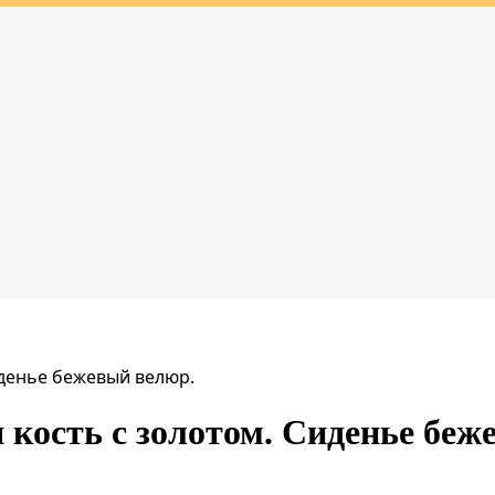
иденье бежевый велюр.
 кость с золотом. Сиденье беж