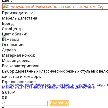
Цвет:
Производитель:
Мебель Дагестана
Бренд:
СтолЦентр
Цвет обивки:
Бежевый
Основание:
Дерево
Материал ножки:
Массив дерева
Все характеристики
Выбор деревянных классических резных стульев с велю
качество и комфорт.
Полное описание
Мебель Дагестана
Все товары Мебель Дагестана
5 610
₽
0
₽
-
+
В корзину