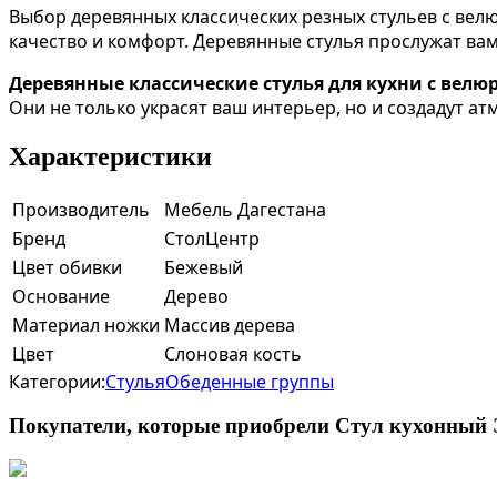
Выбор деревянных классических резных стульев с велю
качество и комфорт. Деревянные стулья прослужат вам
Деревянные классические стулья для кухни с велю
Они не только украсят ваш интерьер, но и создадут а
Характеристики
Производитель
Мебель Дагестана
Бренд
СтолЦентр
Цвет обивки
Бежевый
Основание
Дерево
Материал ножки
Массив дерева
Цвет
Слоновая кость
Категории:
Стулья
Обеденные группы
Покупатели, которые приобрели Стул кухонный Э