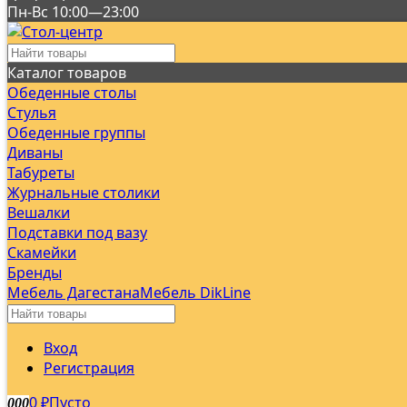
Пн-Вс 10:00—23:00
Каталог товаров
Обеденные столы
Стулья
Обеденные группы
Диваны
Табуреты
Журнальные столики
Вешалки
Подставки под вазу
Скамейки
Бренды
Мебель Дагестана
Мебель DikLine
Вход
Регистрация
0
Пусто
0
0
0
₽