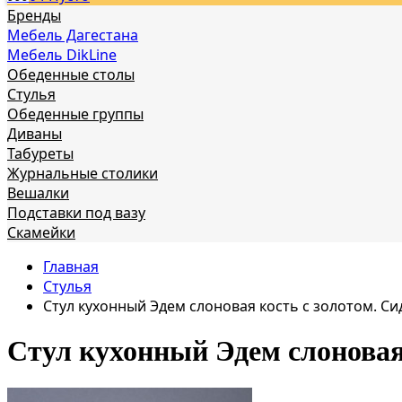
Бренды
Мебель Дагестана
Мебель DikLine
Обеденные столы
Стулья
Обеденные группы
Диваны
Табуреты
Журнальные столики
Вешалки
Подставки под вазу
Скамейки
Главная
Стулья
Стул кухонный Эдем слоновая кость с золотом. С
Стул кухонный Эдем слоновая