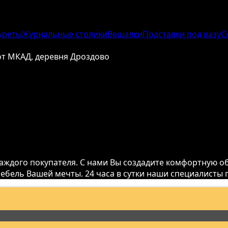
уреты
Журнальные столики
Вешалки
Подставки под вазу
С
 от МКАД, деревня Дроздово
аждого покупателя. С нами Вы создадите комфортную об
мебель Вашей мечты. 24 часа в сутки наши специалисты