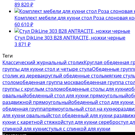
89 820
₽
Комплект мебели для кухни стол Роза слоновая к
60 610
₽
Стул DikLine 303 B28 ANTRACITE, ножки черные
3 871
₽
Теги
Классический журнальный столик
Круглая обеденная г
группы для кухни стол и четыре стула
Обеденные группы
столик из дерева
круглый обеденные столы
мягкие стул
столом
обеденная группа москва
обеденная группа стол
группы с круглым столом
обеденные столы для кухни
об
овальный
обеденный стол для кухни прямоугольный
об
раздвижной прямоугольный
обеденный стол для кухни
обеденная группа
прямоугольный стол на кухню
раздви
для кухни овальный
стол обеденный для кухни раздви
кухни с каретной стяжкой
стул для кухни серебро
стул д
спинкой для кухни
стулья с спинкой для кухни