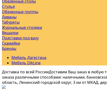
Обеденные столы
Стулья
Обеденные группы
Диваны
Табуреты
Журнальные столики
Вешалки
Подставки под вазу
Скамейки
Бренды
Мебель Дагестана
Мебель DikLine
Доставка по всей России
Доставим Ваш заказ в любую т
заказа различными способами: наличными, банковской
область, Ленинский городской округ, 3 км от МКАД, де
Обеденные группы
Популярные обеденные группы
Обеденные группы