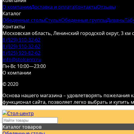
Компания
О компании
Доставка и оплата
Контакты
Отзывы
Каталог
Обеденные столы
Стулья
Обеденные группы
Диваны
Таб
Контакты
Московская область, Ленинский городской округ, 3 км
8 (929) 910-32-62
8 (929) 910-32-62
8 (925) 929-82-62
info@stolcentr.ru
Пн-Вс 10:00—23:00
О компании
© 2020
Основа нашего магазина – удовлетворять пожелания к
функционал сайта, позволяет легко выбрать и купить 
Каталог товаров
Обеденные столы