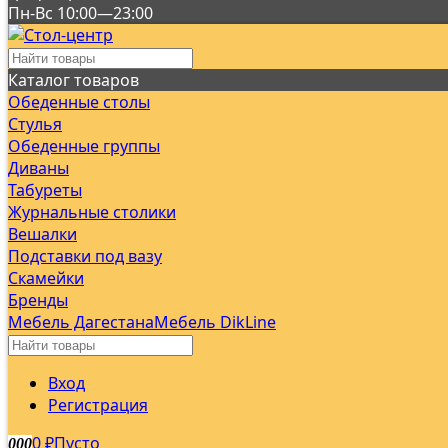
Пн-Вс 10:00—23:00
Каталог товаров
Обеденные столы
Стулья
Обеденные группы
Диваны
Табуреты
Журнальные столики
Вешалки
Подставки под вазу
Скамейки
Бренды
Мебель Дагестана
Мебель DikLine
Вход
Регистрация
0
Пусто
0
0
0
₽