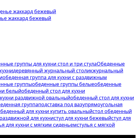
енье жаккард бежевый
нные группы для кухни стол и три стула
Обеденные
кухни
деревянный журнальный столик
журнальный
и
обеденная группа для кухни с раздвижным
енные группы
обеденные группы белые
обеденные
ни белый
обеденный стол для кухни
 кухни раздвижной овальный
обеденный стол для кухни
еденная группа
подставка под вазу
прямоугольная
обеденный для кухни купить овальный
стол обеденный
 раздвижной для кухни
стул для кухни бежевый
стул для
ья для кухни с мягким сиденьем
стулья с мягкой