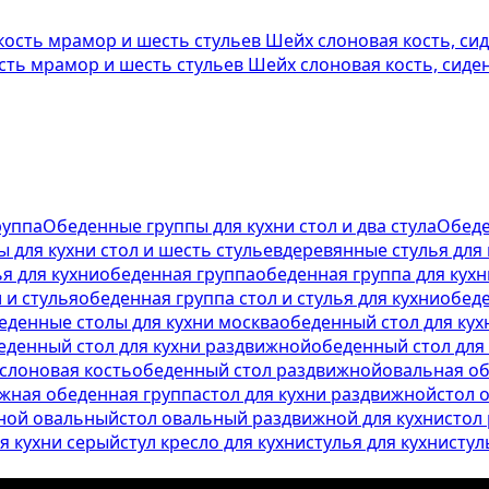
ость мрамор и шесть стульев Шейх слоновая кость, сид
руппа
Обеденные группы для кухни стол и два стула
Обеде
 для кухни стол и шесть стульев
деревянные стулья для 
ья для кухни
обеденная группа
обеденная группа для кухн
 и стулья
обеденная группа стол и стулья для кухни
обед
еденные столы для кухни москва
обеденный стол для кух
еденный стол для кухни раздвижной
обеденный стол для
 слоновая кость
обеденный стол раздвижной
овальная об
жная обеденная группа
стол для кухни раздвижной
стол 
жной овальный
стол овальный раздвижной для кухни
стол
ля кухни серый
стул кресло для кухни
стулья для кухни
стул