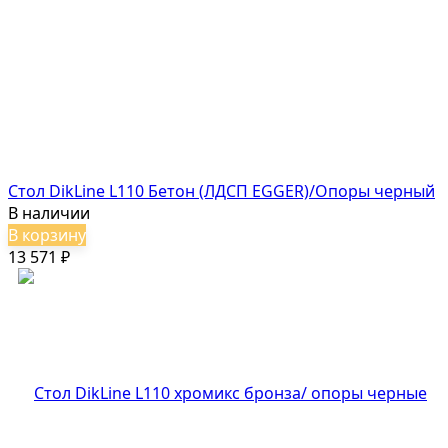
Стол DikLine L110 Бетон (ЛДСП EGGER)/Опоры черный
В наличии
В корзину
13 571
₽