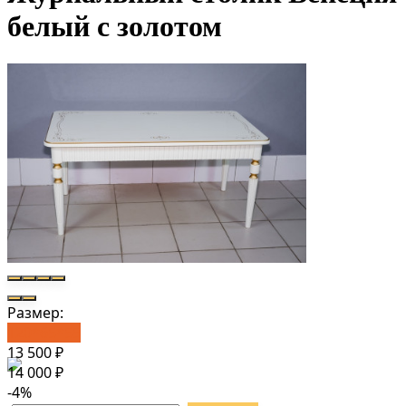
белый с золотом
Размер:
120*65*55
13 500
₽
14 000
₽
-4%