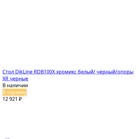
Стол DikLine RDB100X хромикс белый/ черный/опоры
XR черные
В наличии
В корзину
12 921
₽