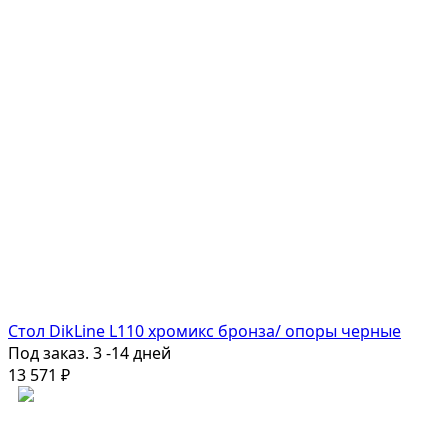
Стол DikLine L110 хромикс бронза/ опоры черные
Под заказ. 3 -14 дней
13 571
₽