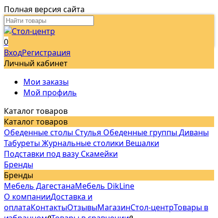
Полная версия сайта
0
Вход
Регистрация
Личный кабинет
Мои заказы
Мой профиль
Каталог товаров
Каталог товаров
Обеденные столы
Стулья
Обеденные группы
Диваны
Табуреты
Журнальные столики
Вешалки
Подставки под вазу
Скамейки
Бренды
Бренды
Мебель Дагестана
Мебель DikLine
О компании
Доставка и
оплата
Контакты
Отзывы
Магазин
Стол-центр
Товары в