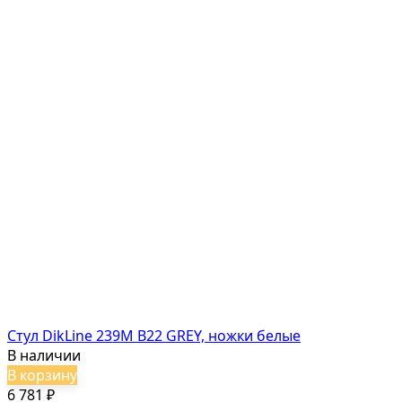
Стул DikLine 239М B22 GREY, ножки белые
В наличии
В корзину
6 781
₽