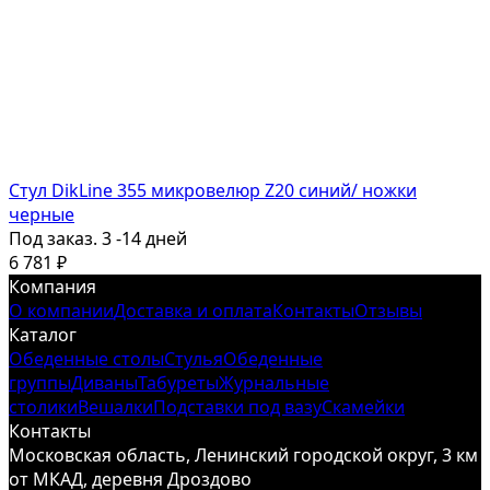
Стул DikLine 355 микровелюр Z20 синий/ ножки
черные
Под заказ. 3 -14 дней
6 781
₽
Компания
О компании
Доставка и оплата
Контакты
Отзывы
Каталог
Обеденные столы
Стулья
Обеденные
группы
Диваны
Табуреты
Журнальные
столики
Вешалки
Подставки под вазу
Скамейки
Контакты
Московская область, Ленинский городской округ, 3 км
от МКАД, деревня Дроздово