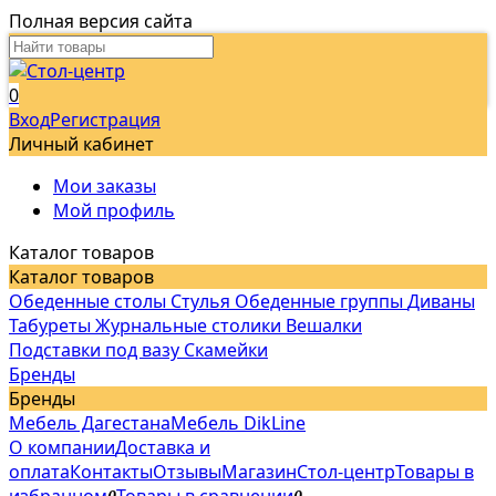
Полная версия сайта
0
Вход
Регистрация
Личный кабинет
Мои заказы
Мой профиль
Каталог товаров
Каталог товаров
Обеденные столы
Стулья
Обеденные группы
Диваны
Табуреты
Журнальные столики
Вешалки
Подставки под вазу
Скамейки
Бренды
Бренды
Мебель Дагестана
Мебель DikLine
О компании
Доставка и
оплата
Контакты
Отзывы
Магазин
Стол-центр
Товары в