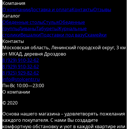
Компания
О компании
Доставка и оплата
Контакты
Отзывы
Каталог
Обеденные столы
Стулья
Обеденные
группы
Диваны
Табуреты
Журнальные
столики
Вешалки
Подставки под вазу
Скамейки
Контакты
Московская область, Ленинский городской округ, 3 км
от МКАД, деревня Дроздово
8 (929) 910-32-62
8 (929) 910-32-62
8 (925) 929-82-62
info@stolcentr.ru
Пн-Вс 10:00—23:00
О компании
© 2020
Основа нашего магазина – удовлетворять пожелания
каждого покупателя. С нами Вы создадите
комфортную обстановку и уют в каждой квартире или