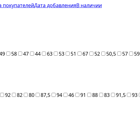
а покупателей
Дата добавления
В наличии
49
58
47
44
63
53
51
67
52
50,5
57
59
92
82
80
87,5
94
46
91
88
83
91,5
93