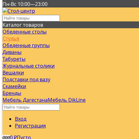
Пн-Вс 10:00—23:00
Каталог товаров
Обеденные столы
Стулья
Обеденные группы
Диваны
Табуреты
Журнальные столики
Вешалки
Подставки под вазу
Скамейки
Бренды
Мебель Дагестана
Мебель DikLine
Вход
Регистрация
0
Пусто
0
0
0
₽