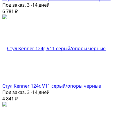
Под заказ. 3 -14 дней
6 781
₽
Стул Kenner 124r, V11 серый/опоры черные
Под заказ. 3 -14 дней
4 841
₽