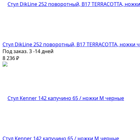
Стул DikLine 252 поворотный, B17 TERRACOTTA, ножки 
Под заказ. 3 -14 дней
8 236
₽
Стул Kenner 142 капучино 65 / ножки М черные