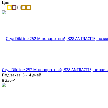
Цвет
Стул DikLine 252 М поворотный, B28 ANTRACITE, ножки
Под заказ. 3 -14 дней
8 236
₽