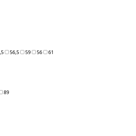
,5
56,5
59
56
61
89