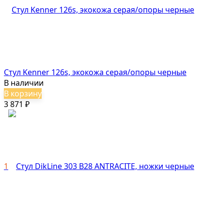
Стул Kenner 126s, экокожа серая/опоры черные
В наличии
В корзину
3 871
₽
1