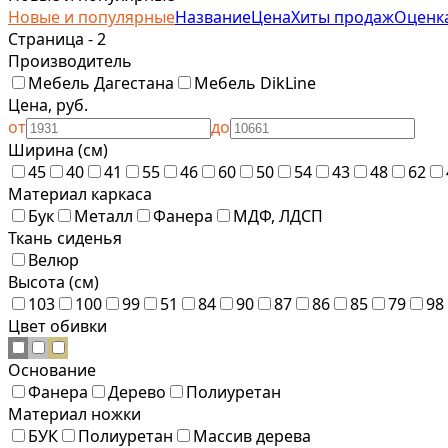
Новые и популярные
Название
Цена
Хиты продаж
Оценк
Страница - 2
Производитель
Мебель Дагестана
Мебель DikLine
Цена, руб.
от
до
Ширина (см)
45
40
41
55
46
60
50
54
43
48
62
Материал каркаса
Бук
Металл
Фанера
МДФ, ЛДСП
Ткань сиденья
Велюр
Высота (см)
103
100
99
51
84
90
87
86
85
79
98
Цвет обивки
Основание
Фанера
Дерево
Полиуретан
Материал ножки
БУК
Полиуретан
Массив дерева