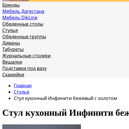
Бренды
Мебель Дагестана
Мебель DikLine
Обеденные столы
Стулья
Обеденные группы
Диваны
Табуреты
Журнальные столики
Вешалки
Подставки под вазу
Скамейки
Главная
Стулья
Стул кухонный Инфинити бежевый с золотом
Стул кухонный Инфинити беж