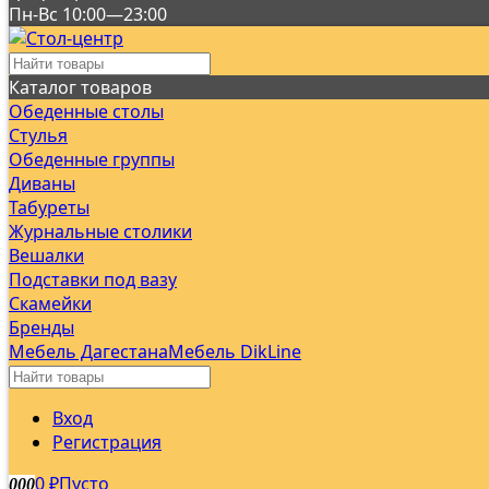
Пн-Вс 10:00—23:00
Каталог товаров
Обеденные столы
Стулья
Обеденные группы
Диваны
Табуреты
Журнальные столики
Вешалки
Подставки под вазу
Скамейки
Бренды
Мебель Дагестана
Мебель DikLine
Вход
Регистрация
0
Пусто
0
0
0
₽