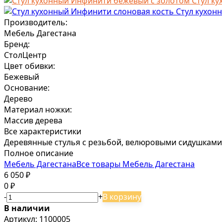
Стул к
Стул кухон
Производитель:
Мебель Дагестана
Бренд:
СтолЦентр
Цвет обивки:
Бежевый
Основание:
Дерево
Материал ножки:
Массив дерева
Все характеристики
Деревянные стулья с резьбой, велюровыми сидушками
Полное описание
Мебель Дагестана
Все товары Мебель Дагестана
6 050
₽
0
₽
-
+
В корзину
В наличии
Артикул:
1100005