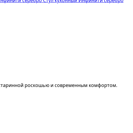
Стул кухонный Инфинити серебро
у старинной роскошью и современным комфортом.