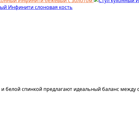
ухонный Инфинити бежевый с золотом
ный Инфинити слоновая кость
 и белой спинкой предлагают идеальный баланс межд