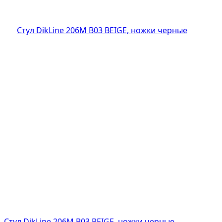
Стул DikLine 206М B03 BEIGE, ножки черные