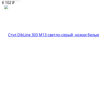
6 102
₽