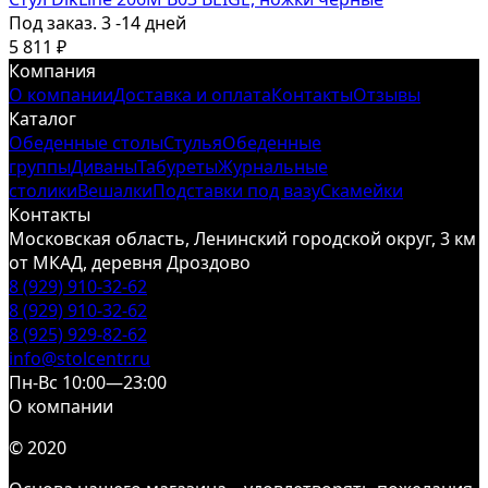
Под заказ. 3 -14 дней
5 811
₽
Компания
О компании
Доставка и оплата
Контакты
Отзывы
Каталог
Обеденные столы
Стулья
Обеденные
группы
Диваны
Табуреты
Журнальные
столики
Вешалки
Подставки под вазу
Скамейки
Контакты
Московская область, Ленинский городской округ, 3 км
от МКАД, деревня Дроздово
8 (929) 910-32-62
8 (929) 910-32-62
8 (925) 929-82-62
info@stolcentr.ru
Пн-Вс 10:00—23:00
О компании
© 2020