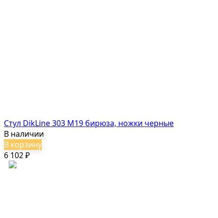
Стул DikLine 303 M19 бирюза, ножки черные
В наличии
В корзину
6 102
₽