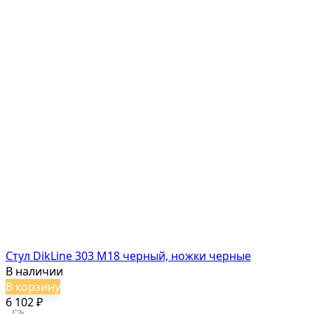
Стул DikLine 303 M18 черный, ножки черные
В наличии
В корзину
6 102
₽