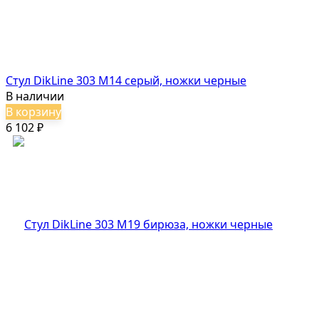
Стул DikLine 303 M14 серый, ножки черные
В наличии
В корзину
6 102
₽