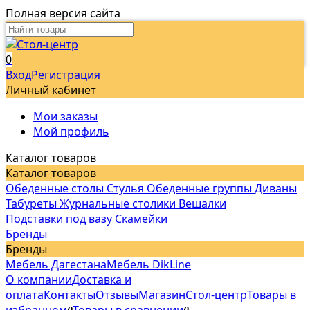
Полная версия сайта
0
Вход
Регистрация
Личный кабинет
Мои заказы
Мой профиль
Каталог товаров
Каталог товаров
Обеденные столы
Стулья
Обеденные группы
Диваны
Табуреты
Журнальные столики
Вешалки
Подставки под вазу
Скамейки
Бренды
Бренды
Мебель Дагестана
Мебель DikLine
О компании
Доставка и
оплата
Контакты
Отзывы
Магазин
Стол-центр
Товары в